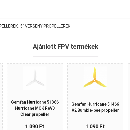
PELLEREK
,
5" VERSENY PROPELLEREK
Ajánlott FPV termékek
Gemfan Hurricane 51366
Gemfan Hurricane 51466
Hurricane MCK ReV3
V2 Bumble-bee propeller
Clear propeller
1 090 Ft
1 090 Ft