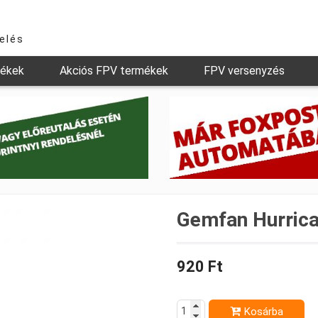
relés
mékek
Akciós FPV termékek
FPV versenyzés
Gemfan Hurrican
920 Ft
Kosárba