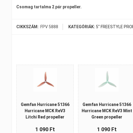
Csomag tartalma 2 pár propeller.
CIKKSZÁM:
FPV 5888
KATEGÓRIÁK:
5" FREESTYLE PRO
Gemfan Hurricane 51366
Gemfan Hurricane 51366
Hurricane MCK ReV3
Hurricane MCK ReV3 Mint
Litchi Red propeller
Green propeller
1 090 Ft
1 090 Ft