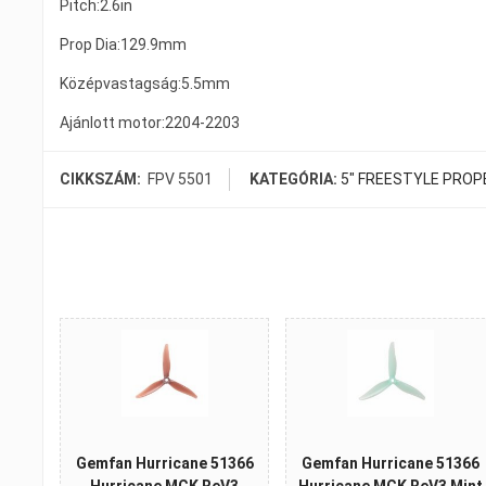
Pitch:2.6in
Prop Dia:129.9mm
Középvastagság:5.5mm
Ajánlott motor:2204-2203
CIKKSZÁM:
FPV 5501
KATEGÓRIA:
5" FREESTYLE PROP
Gemfan Hurricane 51366
Gemfan Hurricane 51366
Hurricane MCK ReV3
Hurricane MCK ReV3 Mint