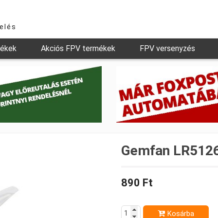
relés
mékek
Akciós FPV termékek
FPV versenyzés
Gemfan LR5126-
890 Ft
Kosárba