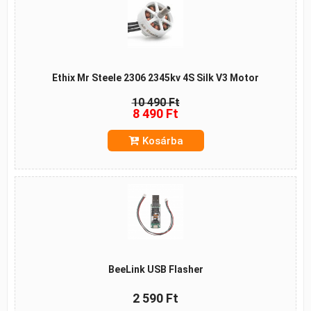
Ethix Mr Steele 2306 2345kv 4S Silk V3 Motor
10 490 Ft
8 490 Ft
Kosárba
BeeLink USB Flasher
2 590 Ft