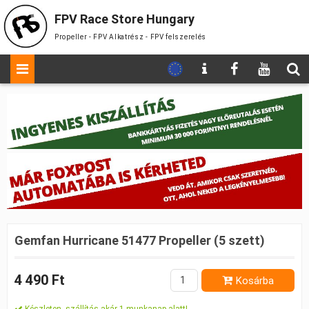
FPV Race Store Hungary
Propeller - FPV Alkatrész - FPV felszerelés
Gemfan Hurricane 51477 Propeller (5 szett)
4 490 Ft
Kosárba
Készleten, szállítás akár 1 munkanap alatt!