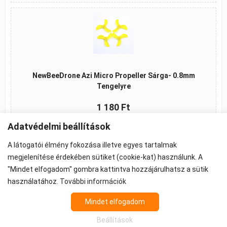
NewBeeDrone Azi Micro Propeller Sárga- 0.8mm
Tengelyre
1 180 Ft
Adatvédelmi beállítások
Kosárba
A látogatói élmény fokozása illetve egyes tartalmak
megjelenítése érdekében sütiket (cookie-kat) használunk. A
"Mindet elfogadom" gombra kattintva hozzájárulhatsz a sütik
használatához.
További információk
©2026 -
ÁSZF
-
Adatkezelés
-
Cookie beállítások
Propeller - FPV Alkatrész - FPV felszerelés
Mindet elfogadom
Az árak 27% ÁFA-t tartalmaznak.
Beállítások