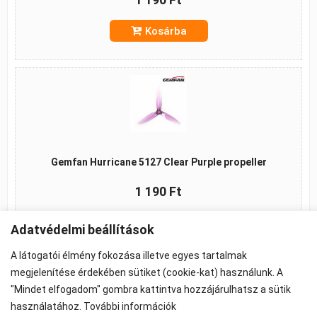
Kosárba
Gemfan Hurricane 5127 Clear Purple propeller
1 190 Ft
Kosárba
Adatvédelmi beállítások
A látogatói élmény fokozása illetve egyes tartalmak
megjelenítése érdekében sütiket (cookie-kat) használunk. A
"Mindet elfogadom" gombra kattintva hozzájárulhatsz a sütik
©2026 -
ÁSZF
-
Adatkezelés
-
Cookie beállítások
használatához.
További információk
Propeller - FPV Alkatrész - FPV felszerelés