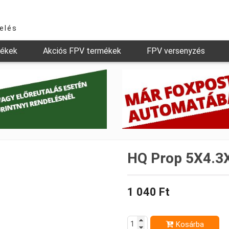
relés
mékek
Akciós FPV termékek
FPV versenyzés
HQ Prop 5X4.3X
1 040 Ft
Kosárba