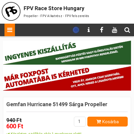
FPV Race Store Hungary
Propeller - FPV Alkatrész - FPV felszerelés
Gemfan Hurricane 51499 Sárga Propeller
940 Ft
Kosárba
600 Ft
Készleten, szállítás akár 1 munkanap alatt!