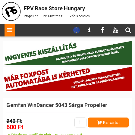
FPV Race Store Hungary
Propeller - FPV Alkatrész - FPV felszerelés
Gemfan WinDancer 5043 Sárga Propeller
940 Ft
Kosárba
600 Ft
Készleten, szállítás akár 1 munkanap alatt!