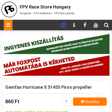
FPV Race Store Hungary
Propeller - FPV Alkatrész - FPV felszerelés
Gemfan Hurricane X 51455 Piros propeller
860 Ft
Kosárba
Készleten, szállítás akár 1 munkanap alatt!