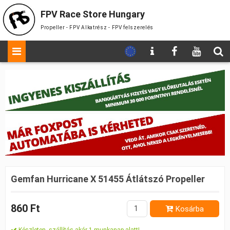
FPV Race Store Hungary
Propeller - FPV Alkatrész - FPV felszerelés
Gemfan Hurricane X 51455 Átlátszó Propeller
860 Ft
Kosárba
Készleten, szállítás akár 1 munkanap alatt!